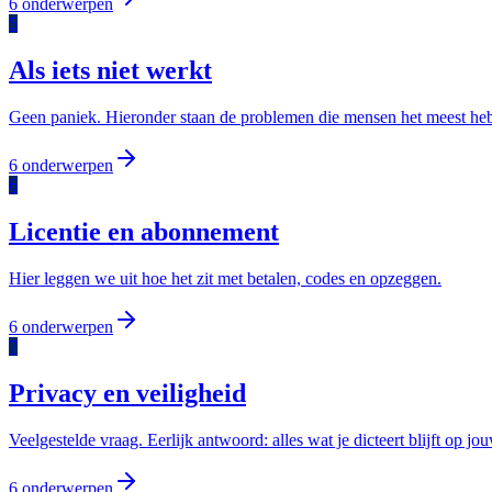
6
onderwerpen
5
Als iets niet werkt
Geen paniek. Hieronder staan de problemen die mensen het meest hebb
6
onderwerpen
6
Licentie en abonnement
Hier leggen we uit hoe het zit met betalen, codes en opzeggen.
6
onderwerpen
7
Privacy en veiligheid
Veelgestelde vraag. Eerlijk antwoord: alles wat je dicteert blijft op j
6
onderwerpen