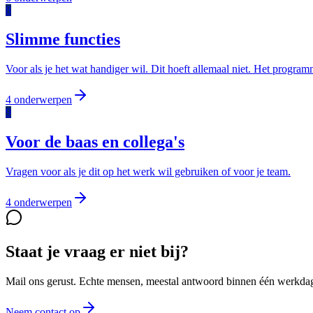
8
Slimme functies
Voor als je het wat handiger wil. Dit hoeft allemaal niet. Het progra
4
onderwerpen
9
Voor de baas en collega's
Vragen voor als je dit op het werk wil gebruiken of voor je team.
4
onderwerpen
Staat je vraag er niet bij?
Mail ons gerust. Echte mensen, meestal antwoord binnen één werkda
Neem contact op