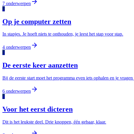
7
onderwerpen
2
Op je computer zetten
In stapjes. Je hoeft niets te onthouden, je leest het stap voor stap.
4
onderwerpen
3
De eerste keer aanzetten
Bij de eerste start moet het programma even iets ophalen en je vrag
6
onderwerpen
4
Voor het eerst dicteren
Dit is het leukste deel. Drie knoppen, één gebaar, klaar.